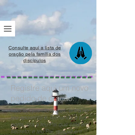
Consulte aqui a lista de
oração pela família dos
discípulos
Registre aqui um novo
pedido de oração:
Mas tu, quando orares, entra no
teu aposento e, fechando a tua
porta, ora a teu Pai que está em
secreto; e teu Pai, que vê em