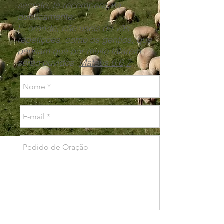
secreto, te recompensará
publicamente.
E, orando, não useis de vãs
repetições, como os gentios, que
pensam que por muito falarem
serão ouvidos.
Mateus 6:6,7
Enviar