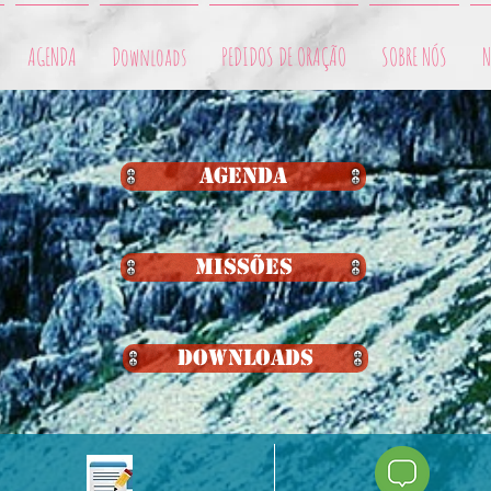
AGENDA
Downloads
PEDIDOS DE ORAÇÃO
SOBRE NÓS
N
para que eu ande na tua verdade; dá-me um coração inteiramente fiel, par
AGENDA
MISSÕES
Downloads