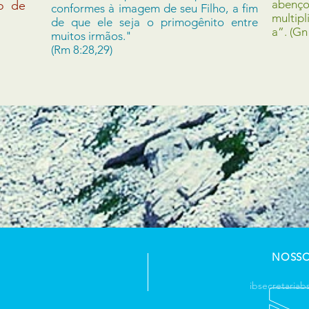
abenço
o de
conformes à imagem de seu Filho, a fim
multipl
de que ele seja o primogênito entre
a”. (Gn
muitos irmãos."
(Rm 8:28,29)
NOSSO
ibsecretaria