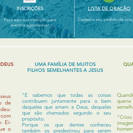
INSCRIÇÕES
LISTA DE ORAÇÃO
Cadastre seu pedido de oraç
Faça aqui sua inscrição para
eventos agendados!
 DEUS
UMA FAMÍLIA DE MUITOS
QUA
FILHOS SEMELHANTES A JESUS
"E sabemos que todas as coisas
Quand
seus
contribuem juntamente para o bem
queri
no de
daqueles que amam a Deus, daqueles
semelha
deu:
que são chamados segundo o seu
 com
“Crio
propósito.
: Ei-
imagem
Porque os que dantes conheceu
que o
homem 
também os predestinou para serem