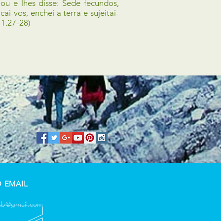
ou e lhes disse: Sede fecundos,
icai-vos, enchei a terra e sujeitai-
 1.27-28)
 EMAIL
bsb@gmail.com