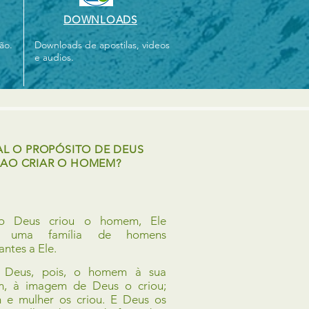
DOWNLOADS
ão.
Downloads de apostilas, videos
e audios.
L O PROPÓSITO DE DEUS
AO CRIAR O HOMEM?
o Deus criou o homem, Ele
a uma família de homens
ntes a Ele.
u Deus, pois, o homem à sua
, à imagem de Deus o criou;
e mulher os criou. E Deus os