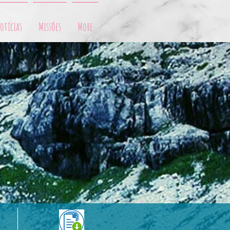
otícias
Missões
More
a que eu tema o Teu nome." (sl 86:11)