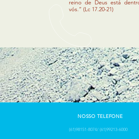
reino de Deus está dentr
vós.” (Lc 17.20-21)
NOSSO TELEFONE
(61)98151-8074/ (61)99213-6000