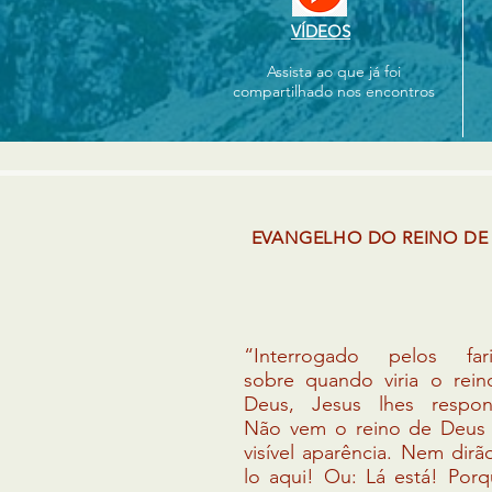
VÍDEOS
Assista ao que já foi
compartilhado nos encontros
EVANGELHO DO REINO DE
“Interrogado pelos fari
sobre quando viria o rei
Deus, Jesus lhes respon
Não vem o reino de Deus
visível aparência. Nem dirão
lo aqui! Ou: Lá está! Por