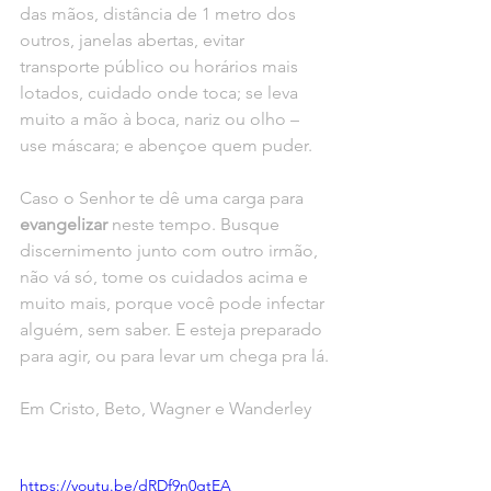
das mãos, distância de 1 metro dos 
outros, janelas abertas, evitar 
transporte público ou horários mais 
lotados, cuidado onde toca; se leva 
muito a mão à boca, nariz ou olho – 
use máscara; e abençoe quem puder.
Caso o Senhor te dê uma carga para 
evangelizar 
neste tempo. Busque 
discernimento junto com outro irmão, 
não vá só, tome os cuidados acima e 
muito mais, porque você pode infectar 
alguém, sem saber. E esteja preparado 
para agir, ou para levar um chega pra lá.
Em Cristo, Beto, Wagner e Wanderley
https://youtu.be/dRDf9n0gtEA