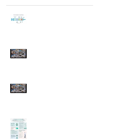
Guia de Orientações sobre
Vacinação
ENCONTRO GERAL - 06/Jun
(sábado)
ENCONTRO GERAL - 02/Maio
(sábado)
Testagem para Covid-19