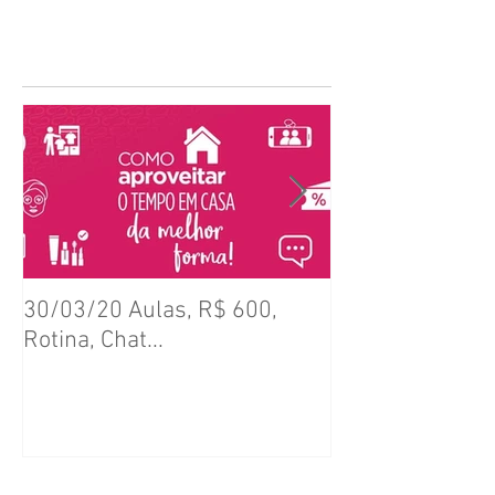
Posts Em Destaque
30/03/20 Aulas, R$ 600,
(realizado) ENCONTRO DE
Rotina, Chat...
SETOR (Todos o
(19/Mai)
Posts Recentes