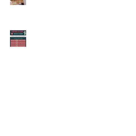
21/03/2020 - Campanha Vacinação
DF
20/03/2020 - Remédios Promissores.
Prorrogação Decreto
Arquivo
janeiro de 2021
(1)
1 post
junho de 2020
(1)
1 post