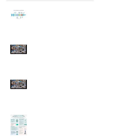
Guia de Orientações sobre
Vacinação
ENCONTRO GERAL - 06/Jun
(sábado)
ENCONTRO GERAL - 02/Maio
(sábado)
Testagem para Covid-19