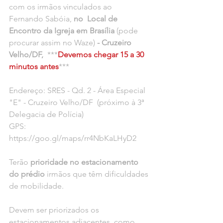
com os irmãos vinculados ao  
Fernando Sabóia, 
no  Local de 
Encontro da Igreja em Brasília
 (pode 
procurar assim no Waze) 
- Cruzeiro 
Velho/DF, 
 ***
Devemos chegar 15 a 30 
minutos antes
***
Endereço: SRES - Qd. 2 - Área Especial 
"E" - Cruzeiro Velho/DF  (próximo à 3ª 
Delegacia de Polícia)
GPS: 
https://goo.gl/maps/rr4NbKaLHyD2
Terão 
prioridade no estacionamento 
do prédio
 irmãos que têm dificuldades 
de mobilidade.
Devem ser priorizados os 
estacionamentos adjacentes, como 