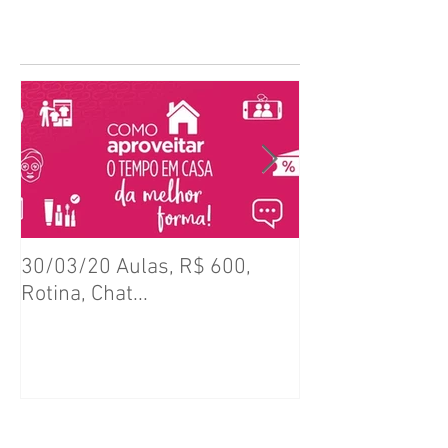
Posts Em Destaque
30/03/20 Aulas, R$ 600,
(realizado) ENCONTRO DE
Rotina, Chat...
SETOR (Todos o
(19/Mai)
Posts Recentes