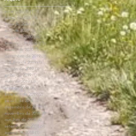
janeiro de 2021
(1)
1 post
junho de 2020
(1)
1 post
maio de 2020
(1)
1 post
abril de 2020
(3)
3 posts
março de 2020
(14)
14 posts
fevereiro de 2020
(11)
11 posts
janeiro de 2020
(3)
3 posts
dezembro de 2019
(1)
1 post
outubro de 2019
(1)
1 post
agosto de 2019
(3)
3 posts
junho de 2019
(1)
1 post
maio de 2019
(3)
3 posts
abril de 2019
(3)
3 posts
fevereiro de 2019
(2)
2 posts
janeiro de 2019
(4)
4 posts
dezembro de 2018
(1)
1 post
novembro de 2018
(4)
4 posts
outubro de 2018
(4)
4 posts
setembro de 2018
(9)
9 posts
agosto de 2018
(1)
1 post