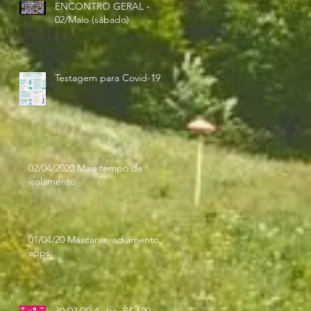
ENCONTRO GERAL -
02/Maio (sábado)
Testagem para Covid-19
02/04/2020 Mais tempo de
isolamento
01/04/20 Máscaras, adiamento,
apps