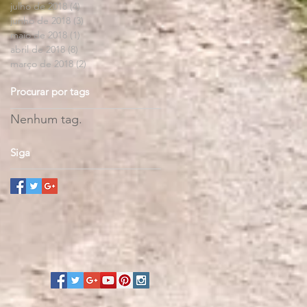
julho de 2018
(4)
4 posts
junho de 2018
(3)
3 posts
maio de 2018
(1)
1 post
abril de 2018
(8)
8 posts
março de 2018
(2)
2 posts
Procurar por tags
Nenhum tag.
Siga