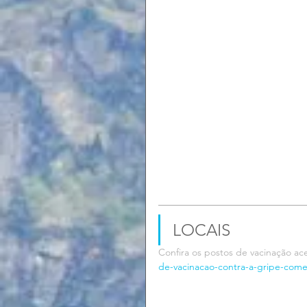
LOCAIS
Confira os postos de vacinação ac
de-vacinacao-contra-a-gripe-come