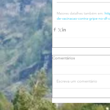
Maiores datalhes também em: 
htt
de-vacinacao-contra-gripe-no-df-
Comentários
Escreva um comentário