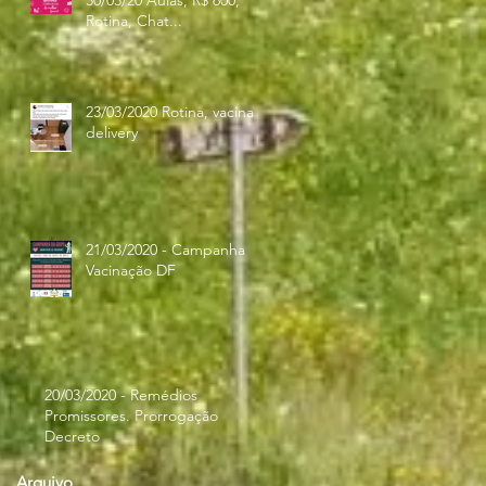
30/03/20 Aulas, R$ 600,
Rotina, Chat...
23/03/2020 Rotina, vacina,
delivery
21/03/2020 - Campanha
Vacinação DF
20/03/2020 - Remédios
Promissores. Prorrogação
Decreto
Arquivo