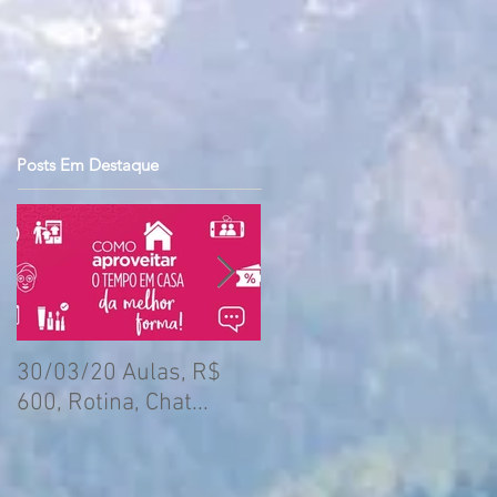
Posts Em Destaque
30/03/20 Aulas, R$
(realizado) ENCONTRO
600, Rotina, Chat...
DE SETOR (Todos os
setores) (19/Mai)